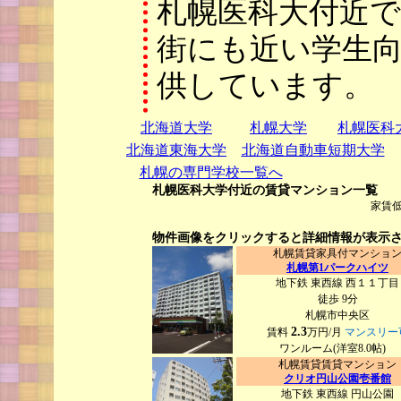
札幌医科大付近
街にも近い学生
供しています。
北海道大学
札幌大学
札幌医科
北海道東海大学
北海道自動車短期大学
札幌の専門学校一覧へ
札幌医科大学付近の賃貸マンション一覧
家賃低
物件画像をクリックすると詳細情報が表示
札幌賃貸家具付マンショ
札幌第1パークハイツ
地下鉄 東西線 西１１丁目
徒歩 9分
札幌市中央区
2.3
賃料
万円/月
マンスリー
ワンルーム(洋室8.0帖)
札幌賃貸賃貸マンション
クリオ円山公園壱番館
地下鉄 東西線 円山公園