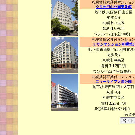
札幌賃貸家具付マンショ
クリオ円山公園壱番館
地下鉄 東西線 円山公園
徒歩 1分
札幌市中央区
3
賃料
万円/月
ワンルーム(洋室8.0帖)
札幌賃貸家具付マンショ
チサンマンション札幌第8
地下鉄 東西線 円山公園 徒歩
徒歩 5分
札幌市中央区
3.1
賃料
万円/月
ワンルーム(洋室12.0帖)
札幌賃貸家具付マンショ
ニューライフ大通公園
地下鉄 東西線 西１８丁目
徒歩 4分
札幌市中央区
3.2
賃料
万円/月
1K(洋室8.0帖+K2.0帖)
家賃低
浴・ト