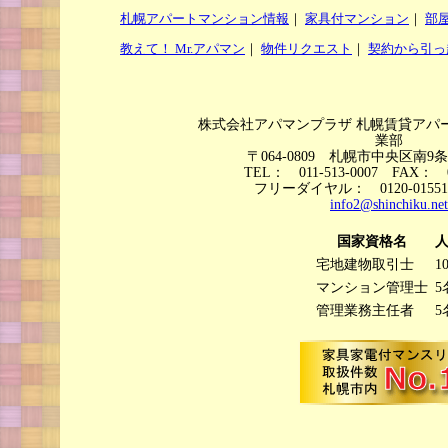
札幌アパートマンション情報
｜
家具付マンション
｜
部
教えて！ Mr.アパマン
｜
物件リクエスト
｜
契約から引っ
株式会社アパマンプラザ 札幌賃貸アパ
業部
〒064-0809 札幌市中央区南9条
TEL： 011-513-0007 FAX： 0
フリーダイヤル： 0120-015
info2@shinchiku.net
国家資格名
宅地建物取引士
1
マンション管理士
5
管理業務主任者
5