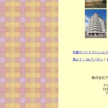
札幌アパートマンション
教えて！ Mr.アパマン
｜
株式会社
〒
TE
フ