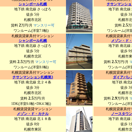
シャンボール札幌
チサンマンショ
地下鉄 南北線 さっぽろ
地下鉄 南北線
徒歩 5分
徒歩 3
札幌市北区
札幌市
2
2.5
賃料
万円/月
マンスリー可
賃料
万
ワンルーム(洋室7.0帖)
ワンルーム(洋室
札幌賃貸家具付マンション
札幌賃貸家具付
シャンボール札幌
メゾン・ド
地下鉄 南北線 さっぽろ
地下鉄 南北線
徒歩 5分
徒歩 9
札幌市北区
札幌市
2.5
2.5
賃料
万円/月
マンスリー可
賃料
万円/月
ワンルーム(洋室8.0帖)
ワンルーム(洋室
札幌賃貸家具付マンション
札幌賃貸家具付
チサンマンション札幌第3
ダイアパレ
地下鉄 南北線 北２４条
地下鉄 南北
徒歩 3分
徒歩 3
札幌市北区
札幌市
2.5
2.9
賃料
万円/月
賃料
万円/月
1DK(洋室6.0帖+DK4.5帖)
ワンルーム(洋室
札幌賃貸賃貸マンション
札幌賃貸家具付
メゾン・ド・カナル
ノースタウ
地下鉄 南北線 北１８条
地下鉄 南北線
徒歩 8分
徒歩 1
札幌市東区
札幌市