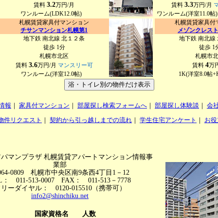
3.2
3.3
賃料
万円/月
賃料
万円/月
ワンルーム(LDK12.0帖)
ワンルーム(洋室11.0
札幌賃貸家具付マンション
札幌賃貸家具付
定
チサンマンション札幌第1
メゾンクレス
地下鉄 南北線 北１２条
地下鉄 南北線
徒歩 1分
徒歩 1
札幌市北区
札幌市
3.6
4
賃料
万円/月
マンスリー可
賃料
万円
ワンルーム(洋室12.0帖)
1K(洋室8.0帖+
浴・トイレ別の物件だけ表示
情報
｜
家具付マンション
｜
部屋探し検索フォームへ
｜
部屋探し体験談
｜
会
物件リクエスト
｜
契約から引っ越しまでの流れ
｜
学生住宅アンケート
｜
お役
アパマンプラザ 札幌賃貸アパートマンション情報事
業部
064-0809 札幌市中央区南9条西4丁目1－12
L： 011-513-0007 FAX： 011-513－7778
リーダイヤル： 0120-015510（携帯可）
info2@shinchiku.net
国家資格名
人数