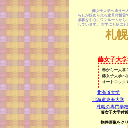
藤女子大学へ通う一
らしが始められる家具付賃貸マ
条駅を中心にワンルームから1
しています。 大学にも駅に
札
藤女子大
春から一人暮
藤女子大学へ
オートロック
北海道大学
北海道東海大学
札幌の専門学
藤女子大学付
物件画像をク