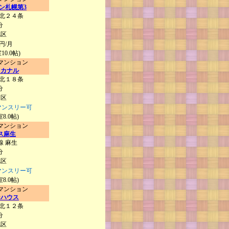
ン札幌第3
 北２４条
分
北区
円/月
10.0帖)
マンション
・カナル
 北１８条
分
東区
マンスリー可
8.0帖)
マンション
ス麻生
線 麻生
分
北区
マンスリー可
8.0帖)
マンション
ンハウス
 北１２条
分
北区