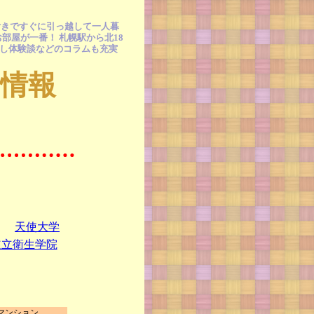
付きですぐに引っ越して一人暮
部屋が一番！ 札幌駅から北18
探し体験談などのコラムも充実
情報
天使大学
道立衛生学院
マンション