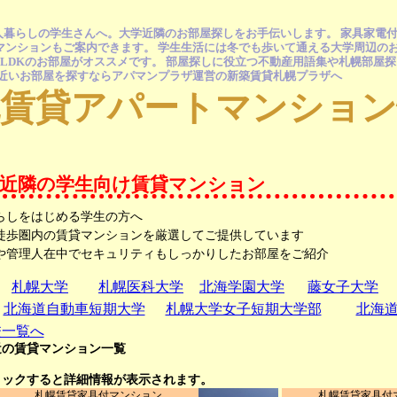
人暮らしの学生さんへ。大学近隣のお部屋探しをお手伝いします。 家具家電
ンションもご案内できます。 学生生活には冬でも歩いて通える大学周辺のお
LDKのお部屋がオススメです。 部屋探しに役立つ不動産用語集や札幌部屋
も近いお部屋を探すならアパマンプラザ運営の新築賃貸札幌プラザへ
幌賃貸アパートマンション
学近隣の学生向け賃貸マンション
らしをはじめる学生の方へ
徒歩圏内の賃貸マンションを厳選してご提供しています
や管理人在中でセキュリティもしっかりしたお部屋をご紹介
札幌大学
札幌医科大学
北海学園大学
藤女子大学
北海道自動車短期大学
札幌大学女子短期大学部
北海
校一覧へ
近の賃貸マンション一覧
リックすると詳細情報が表示されます。
札幌賃貸家具付マンション
札幌賃貸家具付