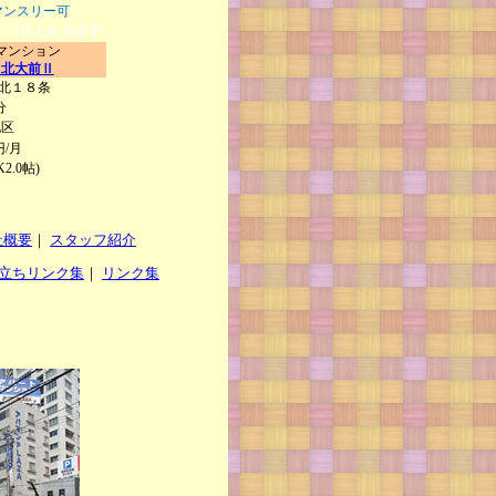
マンスリー可
帖)
9月上旬 空室予
マンション
ト北大前Ⅱ
 北１８条
分
北区
/月
K2.0帖)
社概要
｜
スタッフ紹介
立ちリンク集
｜
リンク集