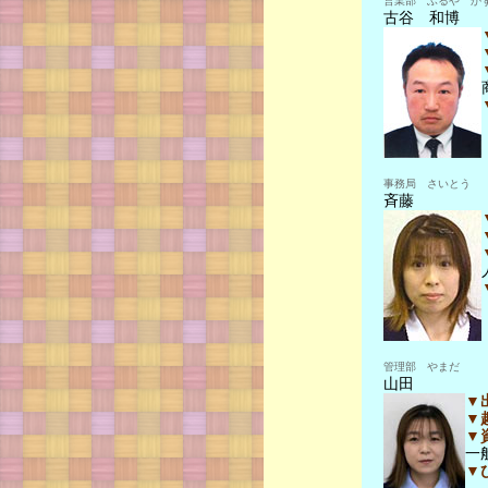
営業部 ふるや か
古谷 和博
事務局 さいとう
斉藤
管理部 やまだ
山田
▼
▼
▼
一
▼