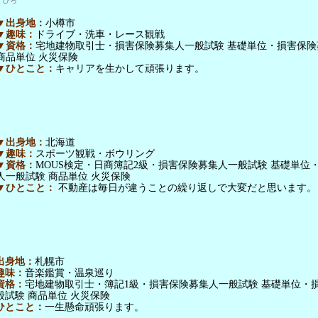
ずひろ
▼出身地：
小樽市
▼趣味：
ドライブ・洗車・レース観戦
▼資格：
宅地建物取引士・損害保険募集人一般試験 基礎単位・損害保険
商品単位 火災保険
▼ひとこと：
キャリアを生かして頑張ります。
▼出身地：
北海道
▼趣味：
スポーツ観戦・ボウリング
▼資格：
MOUS検定・日商簿記2級・損害保険募集人一般試験 基礎単位
人一般試験 商品単位 火災保険
▼ひとこと：
不動産は毎日が違うことの繰り返しで大変だと思います。
出身地：
札幌市
趣味：
音楽鑑賞・温泉巡り
資格：
宅地建物取引士・簿記1級・損害保険募集人一般試験 基礎単位・
般試験 商品単位 火災保険
ひとこと：
一生懸命頑張ります。