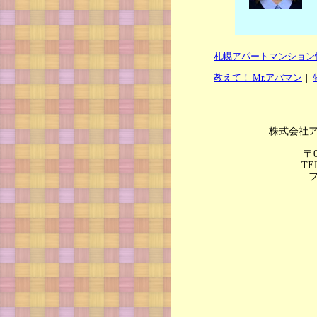
札幌アパートマンション
教えて！ Mr.アパマン
｜
株式会社
〒
TE
フ