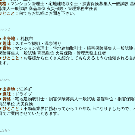
資格：
マンション管理士・宅地建物取引士・損害保険募集人一般試験 基
募集人一般試験 商品単位 火災保険・管理業務主任者
ひとこと：
何でもお気軽にお聞き下さい。
しゅうじ
▼出身地：
札幌市
▼趣味：
スポーツ観戦・温泉巡り
▼資格：
マンション管理士・宅地建物取引士・損害保険募集人一般試験 
保険募集人一般試験 商品単位 火災保険・管理業務主任者
▼ひとこと：
お客様からたくさん紹介してもらえるような信頼される営
ます。
ゅんいち
▼出身地：
江差町
▼趣味：
ドライブ
▼資格：
宅地建物取引士・損害保険募集人一般試験 基礎単位・損害保険
商品単位 火災保険
▼ひとこと：
不動産業界に携わってから１０年以上になりましたので、
目でご案内させていただきます。
んたろう