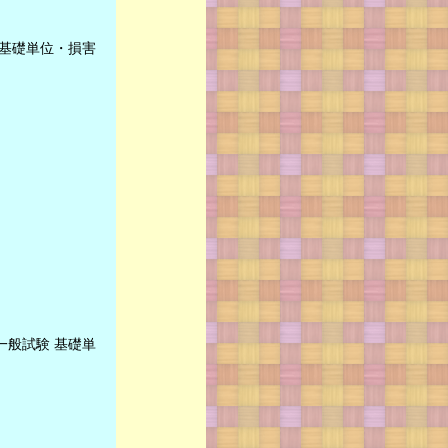
基礎単位・損害
般試験 基礎単