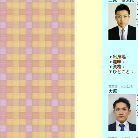
三原 健太郎
▼出身地：
▼趣味：
▼資格：
▼ひとこと：
営業部 おおはら
大原