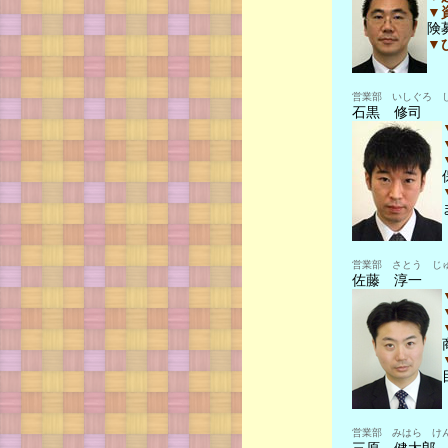
▼
険
▼
営業部 いしぐろ 
石黒 修司
営業部 さとう じ
佐藤 淳一
営業部 みはら け