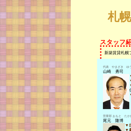
札
スタッフ
新築賃貸札幌
代表 やまざき ゆ
山崎 勇司
営業部 おもと たか
尾元 隆博
▼
▼