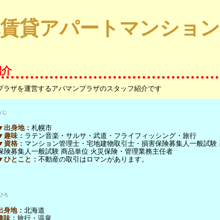
幌賃貸アパートマンション
紹介
プラザを運営するアパマンプラザのスタッフ紹介です
うじ
▼出身地：
札幌市
▼趣味：
ラテン音楽・サルサ・武道・フライフィッシング・旅行
▼資格：
マンション管理士・宅地建物取引士・損害保険募集人一般試験 
保険募集人一般試験 商品単位 火災保険・管理業務主任者
▼ひとこと：
不動産の取引はロマンがあります。
ひろ
出身地：
北海道
趣味：
旅行・温泉