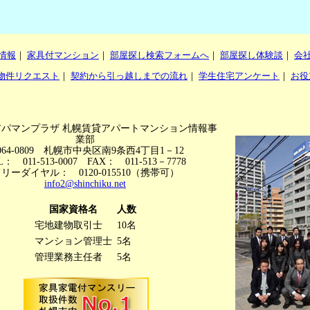
情報
｜
家具付マンション
｜
部屋探し検索フォームへ
｜
部屋探し体験談
｜
会
物件リクエスト
｜
契約から引っ越しまでの流れ
｜
学生住宅アンケート
｜
お役
アパマンプラザ 札幌賃貸アパートマンション情報事
業部
064-0809 札幌市中央区南9条西4丁目1－12
L： 011-513-0007 FAX： 011-513－7778
リーダイヤル： 0120-015510（携帯可）
info2@shinchiku.net
国家資格名
人数
宅地建物取引士
10名
マンション管理士
5名
管理業務主任者
5名