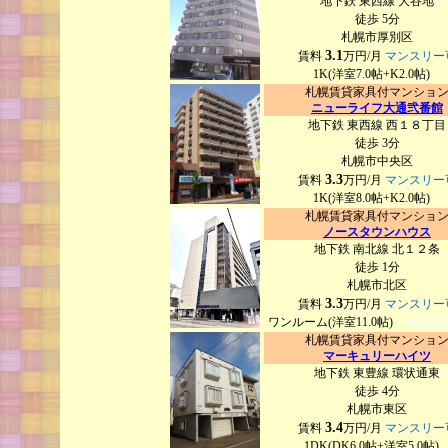
地下鉄 東西線 大谷地
徒歩 5分
札幌市厚別区
3.1
賃料
万円/月
マンスリー
1K(洋室7.0帖+K2.0帖)
札幌賃貸家具付マンショ
ニューライフ大通弐番館
地下鉄 東西線 西１８丁目
徒歩 3分
札幌市中央区
3.3
賃料
万円/月
マンスリー
1K(洋室8.0帖+K2.0帖)
札幌賃貸家具付マンショ
ノースタウンハウス
地下鉄 南北線 北１２条
徒歩 1分
札幌市北区
3.3
賃料
万円/月
マンスリー
ワンルーム(洋室11.0帖)
9月上旬
札幌賃貸家具付マンショ
定
マーキュリーハイツ
地下鉄 東豊線 環状通東
徒歩 4分
札幌市東区
3.4
賃料
万円/月
マンスリー
1DK(DK6.0帖+洋室5.0帖