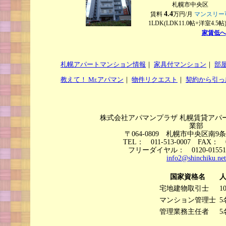
札幌市中央区
4.4
賃料
万円/月
マンスリー
1LDK(LDK11.0帖+洋室4.5
家賃低へ
札幌アパートマンション情報
｜
家具付マンション
｜
部
教えて！ Mr.アパマン
｜
物件リクエスト
｜
契約から引っ
株式会社アパマンプラザ 札幌賃貸アパ
業部
〒064-0809 札幌市中央区南9条
TEL： 011-513-0007 FAX： 0
フリーダイヤル： 0120-015
info2@shinchiku.net
国家資格名
宅地建物取引士
1
マンション管理士
5
管理業務主任者
5