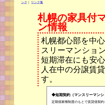
ンク
｜
リンク集
札幌の家具付
ン情報
札幌都心部を中
スリーマンショ
短期滞在にも安
人在中の分譲賃
す。
◆短期契約（マンスリーマンシ
定期借家権制度のもとで賃貸借契約