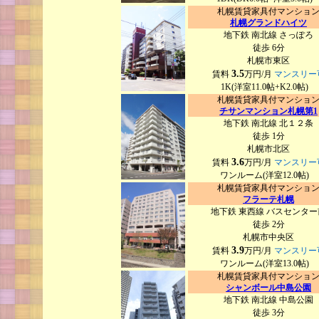
札幌賃貸家具付マンショ
札幌グランドハイツ
地下鉄 南北線 さっぽろ
徒歩 6分
札幌市東区
3.5
賃料
万円/月
マンスリー
1K(洋室11.0帖+K2.0帖)
札幌賃貸家具付マンショ
チサンマンション札幌第1
地下鉄 南北線 北１２条
徒歩 1分
札幌市北区
3.6
賃料
万円/月
マンスリー
ワンルーム(洋室12.0帖)
札幌賃貸家具付マンショ
フラーテ札幌
地下鉄 東西線 バスセンター
徒歩 2分
札幌市中央区
3.9
賃料
万円/月
マンスリー
ワンルーム(洋室13.0帖)
札幌賃貸家具付マンショ
シャンボール中島公園
地下鉄 南北線 中島公園
徒歩 3分