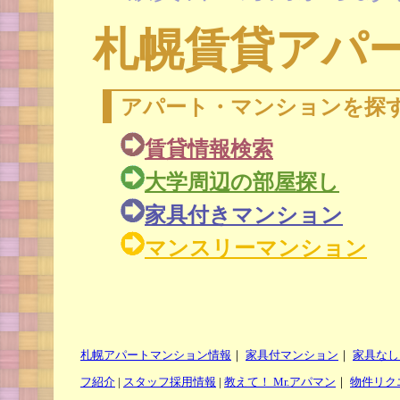
札幌賃貸アパ
アパート・マンションを探
賃貸情報検索
大学周辺の部屋探し
家具付きマンション
マンスリーマンション
札幌アパートマンション情報
｜
家具付マンション
｜
家具なし
フ紹介
|
スタッフ採用情報
|
教えて！ Mr.アパマン
｜
物件リク